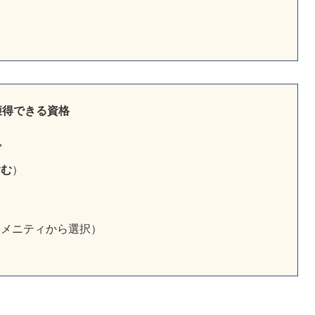
獲得できる資格
プ
含む
）
アメニティから選択）