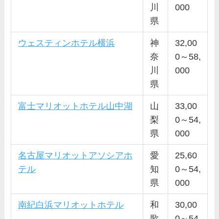
川
000
県
ウェスティンホテル横浜
神
32,00
奈
0～58,
川
000
県
富士マリオットホテル山中湖
山
33,00
梨
0～54,
県
000
名古屋マリオットアソシアホ
愛
25,60
テル
知
0～54,
県
000
南紀白浜マリオットホテル
和
30,00
歌
0～54,