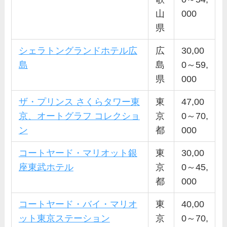
山
000
県
シェラトングランドホテル広
広
30,00
島
島
0～59,
県
000
ザ・プリンス さくらタワー東
東
47,00
京、オートグラフ コレクショ
京
0～70,
ン
都
000
コートヤード・マリオット銀
東
30,00
座東武ホテル
京
0～45,
都
000
コートヤード・バイ・マリオ
東
40,00
ット東京ステーション
京
0～70,