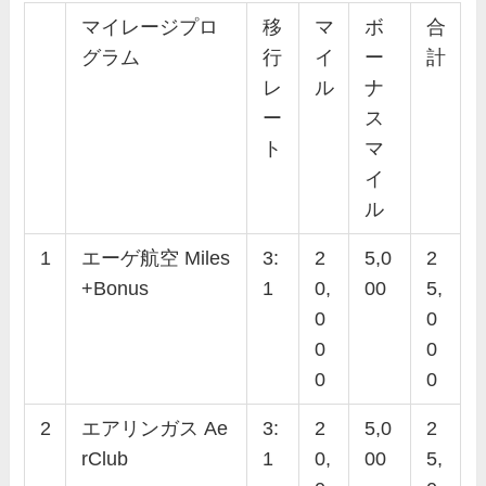
マイレージプロ
移
マ
ボ
合
グラム
行
イ
ー
計
レ
ル
ナ
ー
ス
ト
マ
イ
ル
1
エーゲ航空 Miles
3:
2
5,0
2
+Bonus
1
0,
00
5,
0
0
0
0
0
0
2
エアリンガス Ae
3:
2
5,0
2
rClub
1
0,
00
5,