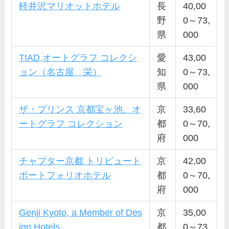
軽井沢マリオットホテル
長
40,00
野
0～73,
県
000
TIAD,オートグラフ コレクシ
愛
43,00
ョン（名古屋 栄）
知
0～73,
県
000
ザ・プリンス 京都宝ヶ池、オ
京
33,60
ートグラフ コレクション
都
0～70,
府
000
チャプター京都 トリビュート
京
42,00
ポートフォリオホテル
都
0～70,
府
000
Genji Kyoto, a Member of Des
京
35,00
ign Hotels
都
0～73,