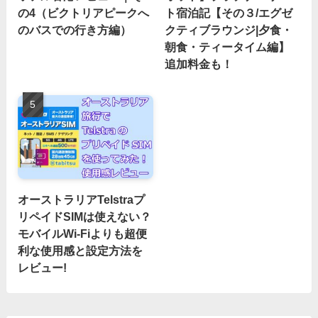
の4（ビクトリアピークへ
ト宿泊記【その３/エグゼ
のバスでの行き方編）
クティブラウンジ|夕食・
朝食・ティータイム編】
追加料金も！
オーストラリアTelstraプ
リペイドSIMは使えない？
モバイルWi-Fiよりも超便
利な使用感と設定方法を
レビュー!